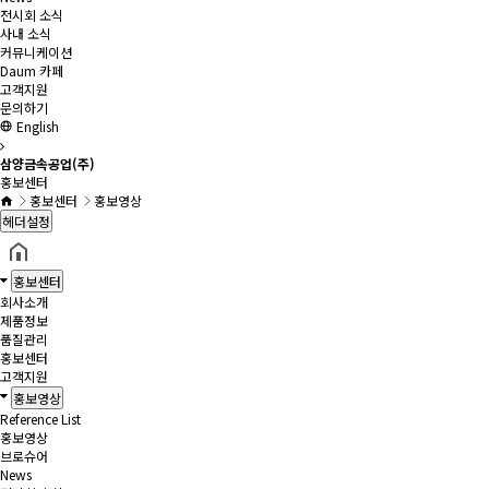
전시회 소식
사내 소식
커뮤니케이션
Daum 카페
고객지원
문의하기
English
삼양금속공업(주)
홍보센터
홍보센터
홍보영상
헤더설정
홍보센터
회사소개
제품정보
품질관리
홍보센터
고객지원
홍보영상
Reference List
홍보영상
브로슈어
News